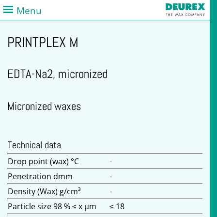
Menu
PRINTPLEX M
EDTA-Na2, micronized
Micronized waxes
Technical data
Drop point (wax) °C
-
Penetration dmm
-
Density (Wax) g/cm³
-
Particle size 98 % ≤ x µm
≤ 18